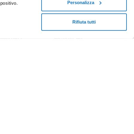
Personalizza
positivo.
enter
Programma Rivenditori
Soluzioni Enterprise
Rifiuta tutti
onnettività
Microsoft 365
bra
Termini e condizioni
asparenza tariffaria
Certificati SSL
bra
evolazioni per utenti
Pratiche.it
n disabilità Fibra
SMS