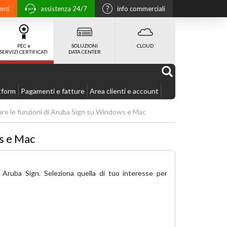
enti
assistenza 24/7
info commerciali
PEC e
SOLUZIONI
CLOUD
SERVIZI CERTIFICATI
DATA CENTER
tform
Pagamenti e fatture
Area clienti e account
re le funzioni di Aruba Sign su Windows e Mac
s e Mac
n Aruba Sign. Seleziona quella di tuo interesse per