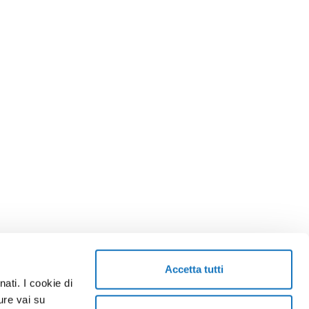
Accetta tutti
ati. I cookie di
TORNA SU
ure vai su