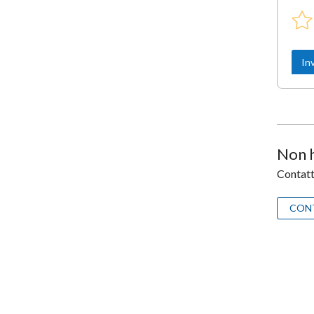
Non h
Contatta
CON