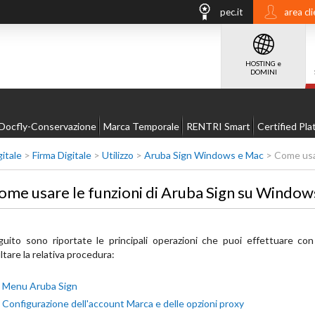
pec.it
area cli
HOSTING e
DOMINI
Docfly-Conservazione
Marca Temporale
RENTRI Smart
Certified Pla
gitale
>
Firma Digitale
>
Utilizzo
>
Aruba Sign Windows e Mac
>
Come usa
ome usare le funzioni di Aruba Sign su Window
guito sono riportate le principali operazioni che puoi effettuare co
tare la relativa procedura:
Menu Aruba Sign
Configurazione dell'account Marca e delle opzioni proxy