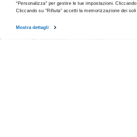
“Personalizza” per gestire le tue impostazioni. Cliccand
Cliccando su "Rifiuta" accetti la memorizzazione dei soli
Chi Si
Mostra dettagli
Hosting e domini
Cloud
Hosting
Cloud VPS
WordPress
Cloud PRO
Domini
Jelastic Cloud
Email
Private Cloud
SuperSite
Hybrid Cloud
E-commerce
Database as a Service
Web Marketing
Cloud Backup
Termini e Condizioni
Cloud Object Storage
Aruba Drive
Cloud Monitoring
Domain Center
Termini e Condizioni