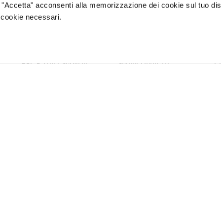
o "Accetta" acconsenti alla memorizzazione dei cookie sul tuo dis
 cookie necessari.
amo
Certificazioni
Lavora con noi
Press
Magazine
Data C
PEC E Trust Services
Server Dedicati
C
PEC
Baremetal e VDS
Fi
Fatturazione Elettronica
Network
Tr
Fi
SPID
Backup
Ag
Firma Digitale
Colocation
co
Conservazione Digitale
Crea il tuo progetto
Marche Temporali
Soluzioni su misura
Soluzioni personalizzate
Termini e condizioni
Partner e Rivenditori
Termini e Condizioni