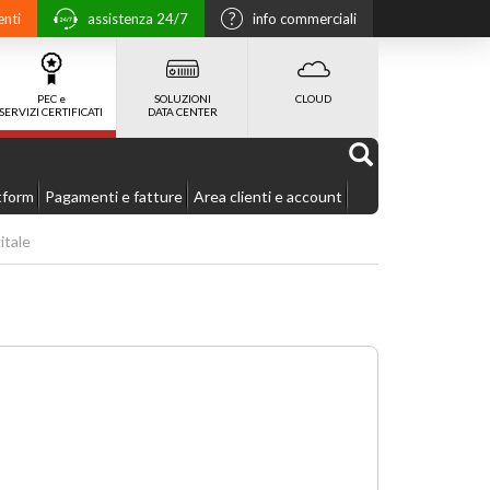
enti
assistenza 24/7
info commerciali
PEC e
SOLUZIONI
CLOUD
SERVIZI CERTIFICATI
DATA CENTER
tform
Pagamenti e fatture
Area clienti e account
itale