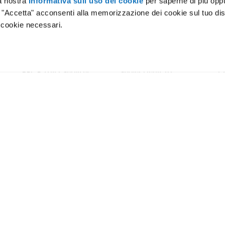
la nostra
Informativa sull’uso dei cookie
per saperne di più opp
o "Accetta" acconsenti alla memorizzazione dei cookie sul tuo dis
 cookie necessari.
amo
Certificazioni
Lavora con noi
Press
Magazine
Data C
PEC E Trust Services
Server Dedicati
C
PEC
Baremetal e VDS
Fi
Fatturazione Elettronica
Network
Tr
Fi
SPID
Backup
Ag
Firma Digitale
Colocation
co
Conservazione Digitale
Crea il tuo progetto
Marche Temporali
Soluzioni su misura
Soluzioni personalizzate
Termini e condizioni
Partner e Rivenditori
Termini e Condizioni