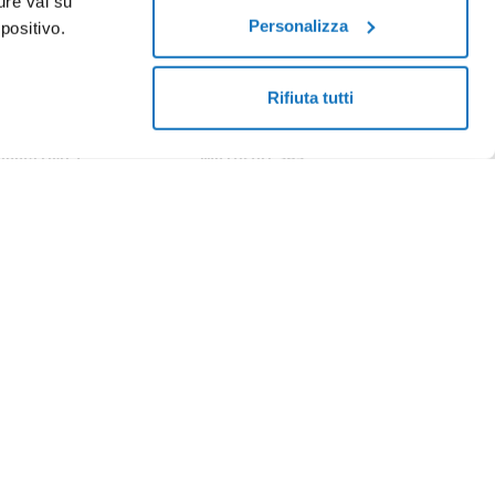
ure vai su
Personalizza
positivo.
enter
Programma Rivenditori
Soluzioni Enterprise
Rifiuta tutti
onnettività
Microsoft 365
bra
Termini e condizioni
asparenza tariffaria
Certificati SSL
bra
evolazioni per utenti
Pratiche.it
n disabilità Fibra
SMS