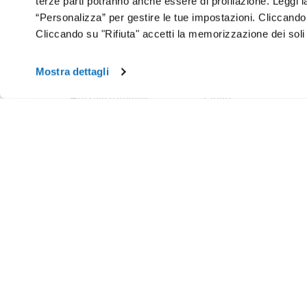
terze parti potranno anche essere di profilazione. Leggi 
“Personalizza” per gestire le tue impostazioni. Cliccand
Cliccando su "Rifiuta" accetti la memorizzazione dei soli
Chi Si
Mostra dettagli
Hosting e domini
Cloud
Hosting
Cloud VPS
WordPress
Cloud PRO
Domini
Jelastic Cloud
Email
Private Cloud
SuperSite
Hybrid Cloud
E-commerce
Database as a Service
Web Marketing
Cloud Backup
Termini e Condizioni
Cloud Object Storage
Aruba Drive
Cloud Monitoring
Domain Center