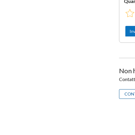
Quan
Non h
Contatta
CON