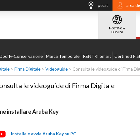
pec.it
area cli
HOSTING e
DOMINI
Docfly-Conservazione
Marca Temporale
RENTRI Smart
Certified Pla
gitale
>
Firma Digitale
>
Videoguide
>
Consulta le videoguide di Firma Dig
onsulta le videoguide di Firma Digitale
e installare Aruba Key
Installa e avvia Aruba Key su PC