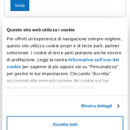
Questo sito web utilizza i cookie
Per offrirti un'esperienza di navigazione sempre migliore,
Non hai trovato quello che cerchi?
questo sito utilizza cookie propri e di terze parti, partner
Contatta i nostri esperti, sono a tua disposizione.
selezionati. I cookie di terze parti potranno anche essere
di profilazione. Leggi la nostra
Informativa sull’uso dei
CONTATTACI
cookie
per saperne di più oppure vai su “Personalizza”
per gestire le tue impostazioni. Cliccando "Accetta"
acconsenti alla memorizzazione dei cookie sul tuo
dispositivo. Cliccando su "Rifiuta" accetti la
memorizzazione dei soli cookie necessari.
Mostra dettagli
Accetta tutti