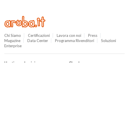
Chi Siamo
Certificazioni
Lavora con noi
Press
Magazine
Data Center
Programma Rivenditori
Soluzioni
Enterprise
Hosting e domini
Cloud
Hosting
Cloud VPS
WordPress
Cloud PRO
Domini
Jelastic Cloud
Email
Private Cloud
SuperSite
Hybrid Cloud
E-commerce
Database as a Service
Web Marketing
Cloud Backup
Termini e Condizioni
Cloud Object Storage