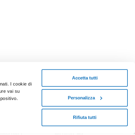
Accetta tutti
ati. I cookie di
TORNA SU
ure vai su
Personalizza
positivo.
enter
Programma Rivenditori
Soluzioni Enterprise
Rifiuta tutti
onnettività
Microsoft 365