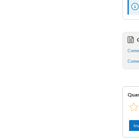
Come 
Come v
Quan