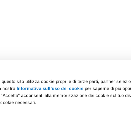
uesto sito utilizza cookie propri e di terze parti, partner selezion
la nostra
Informativa sull’uso dei cookie
per saperne di più opp
o "Accetta" acconsenti alla memorizzazione dei cookie sul tuo dis
 cookie necessari.
amo
Certificazioni
Lavora con noi
Press
Magazine
Data C
PEC E Trust Services
Server Dedicati
C