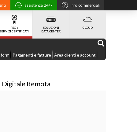
enti
assistenza 24/7
info commerciali
PEC e
SOLUZIONI
CLOUD
SERVIZI CERTIFICATI
DATA CENTER
tform
Pagamenti e fatture
Area clienti e account
ma Digitale Remota