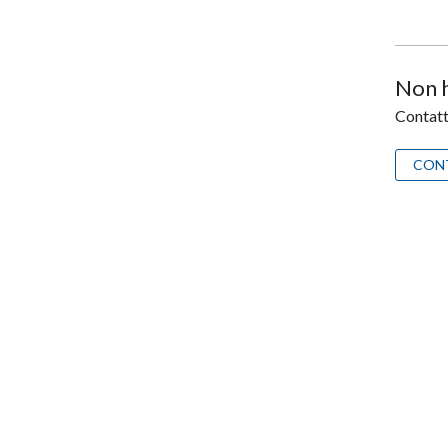
Non h
Contatta
CON