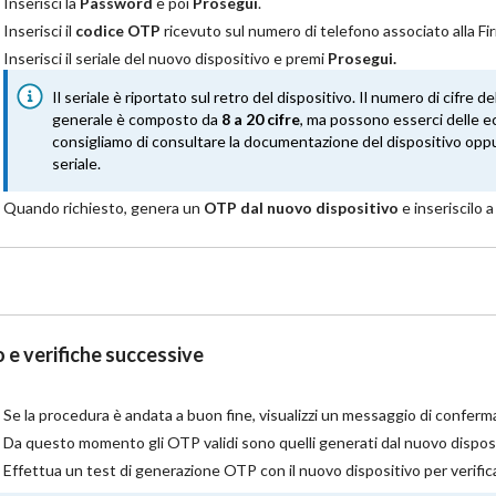
Inserisci la
Password
e poi
Prosegui
.
Inserisci il
codice OTP
ricevuto sul numero di telefono associato
alla Fi
Inserisci il seriale del nuovo dispositivo e premi
Prosegui.
Il seriale è riportato sul retro del dispositivo. Il numero di cifre de
generale è composto da
8 a 20 cifre
, ma possono esserci delle ec
consigliamo di consultare la documentazione del dispositivo oppur
seriale.
Quando richiesto, genera un
OTP dal nuovo dispositivo
e inseriscilo 
o e verifiche successive
Se la procedura è andata a buon fine, visualizzi un messaggio di conferm
Da questo momento gli OTP validi sono quelli generati dal nuovo disposi
Effettua un test di generazione OTP con il nuovo dispositivo per verifi