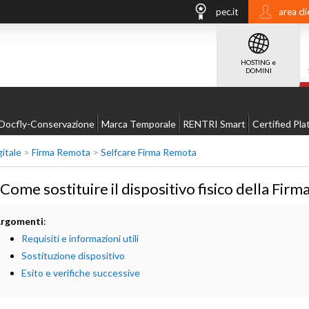
pec.it
area cli
HOSTING e
DOMINI
Docfly-Conservazione
Marca Temporale
RENTRI Smart
Certified Pla
gitale
>
Firma Remota
>
Selfcare Firma Remota
 Come sostituire il dispositivo fisico della Fir
rgomenti
:
Requisiti e informazioni utili
Sostituzione dispositivo
Esito e verifiche successive