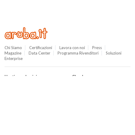
Chi Siamo
Certificazioni
Lavora con noi
Press
Magazine
Data Center
Programma Rivenditori
Soluzioni
Enterprise
Hosting e domini
Cloud
Hosting
Cloud VPS
WordPress
Cloud PRO
Domini
Jelastic Cloud
Email
Private Cloud
SuperSite
Hybrid Cloud
E-commerce
Database as a Service
Web Marketing
Cloud Backup