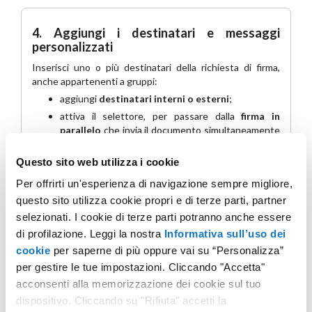
4. Aggiungi i destinatari e messaggi
personalizzati
Inserisci uno o più destinatari della richiesta di firma,
anche appartenenti a gruppi:
aggiungi
destinatari interni o esterni
;
attiva il selettore, per passare dalla
firma in
parallelo
che invia il documento simultaneamente
a tutti i destinatari, alla
firma sequenziale
,
per
stabilire l'ordine con cui i destinatari
Questo sito web utilizza i cookie
riceveranno le richieste di firma;
Per offrirti un'esperienza di navigazione sempre migliore,
scegli
dove far apporre le firme
nel documento,
questo sito utilizza cookie propri e di terze parti, partner
per i destinatari che devono firmare;
selezionati. I cookie di terze parti potranno anche essere
se vuoi,
modifica il nome della richiesta
e
di profilazione. Leggi la nostra
Informativa sull’uso dei
aggiungi un messaggio personalizzato
. Queste
informazioni saranno visibili nell’email inviata ai
cookie
per saperne di più oppure vai su “Personalizza”
destinatari e li aiuteranno a comprendere il
per gestire le tue impostazioni. Cliccando "Accetta"
contenuto della richiesta;
acconsenti alla memorizzazione dei cookie sul tuo
puoi anche aggiungere una
nota
dispositivo. Cliccando su "Rifiuta" accetti la
personalizzata
per ogni destinatari, che sarà