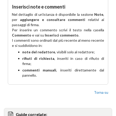
Inserisci note e commenti
Nel dettaglio di un’istanza è disponibile la sezione
Note
,
per
aggiungere e consultare commenti
relativi ai
passaggi di firma.
Per inserire un commento scrivi il testo nella casella
Commento
e vai su
Inserisci commento
.
I commenti sono ordinati dal più recente al meno recente
e si suddividono in:
note del redattore
, visibili solo al redattore;
rifiuti di richiesta
, inseriti in caso di rifiuto di
firma;
commenti manuali
, inseriti direttamente dal
pannello.
Torna su
Guide correlate: