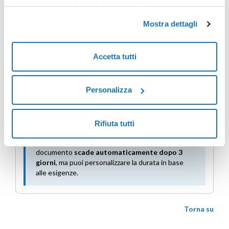
memorizzazione dei soli cookie necessari.
visualizzata durante la firma del documento.
Mostra dettagli
Scadenza della richiesta
In questa sezione puoi:
impostare una scadenza
per la richiesta di firma;
Accetta tutti
attivare l’opzione
Invia promemoria automatici
per
sollecitare automaticamente
i destinatari che
non hanno ancora completato la richiesta.
Personalizza
I promemoria vengono inviati periodicamente fino al
completamento o alla scadenza della richiesta.
Rifiuta tutti
Il link inviato agli
utenti esterni
per firmare il
documento
scade automaticamente dopo 3
giorni
, ma puoi personalizzare la durata in base
alle esigenze.
Torna su