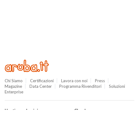
Chi Siamo
Certificazioni
Lavora con noi
Press
Magazine
Data Center
Programma Rivenditori
Soluzioni
Enterprise
Hosting e domini
Cloud
Hosting
Cloud VPS
WordPress
Cloud PRO
Domini
Jelastic Cloud