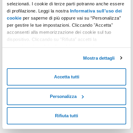
selezionati. I cookie di terze parti potranno anche essere
Quanto è stata utile questa guida?
di profilazione. Leggi la nostra
Informativa sull’uso dei
cookie
per saperne di più oppure vai su “Personalizza”
per gestire le tue impostazioni. Cliccando "Accetta"
acconsenti alla memorizzazione dei cookie sul tuo
dispositivo. Cliccando su "Rifiuta" accetti la
memorizzazione dei soli cookie necessari.
Mostra dettagli
Non hai trovato quello che cerchi?
Accetta tutti
Contatta i nostri esperti, sono a tua disposizione.
Personalizza
CONTATTACI
Rifiuta tutti