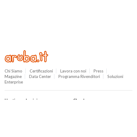
Chi Siamo
Certificazioni
Lavora con noi
Press
Magazine
Data Center
Programma Rivenditori
Soluzioni
Enterprise
Hosting e domini
Cloud
Hosting
Cloud VPS
WordPress
Cloud PRO
Domini
Jelastic Cloud
Email
Private Cloud