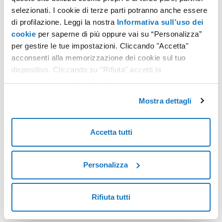
selezionati. I cookie di terze parti potranno anche essere
Quanto è stata utile questa guida?
di profilazione. Leggi la nostra
Informativa sull’uso dei
cookie
per saperne di più oppure vai su “Personalizza”
per gestire le tue impostazioni. Cliccando "Accetta"
acconsenti alla memorizzazione dei cookie sul tuo
dispositivo. Cliccando su "Rifiuta" accetti la
memorizzazione dei soli cookie necessari.
Mostra dettagli
Accetta tutti
Non hai trovato quello che cerchi?
Contatta i nostri esperti, sono a tua disposizione.
Personalizza
CONTATTACI
Rifiuta tutti