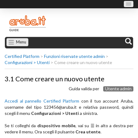
Menu
Certified Platform
>
Funzioni riservate utente admin
>
Configurazioni > Utenti
>
Come creare un nuovo utente
3.1 Come creare un nuovo utente
Guida valida per
Utente admin
Accedi al pannello Certified Platform
con il tuo account Aruba,
username del tipo
123456@aruba.it
e relativa password, quindi
scegli il menu
Configurazioni > Utenti
a sinistra.
Se ti colleghi da
dispositivo mobile
, vai su ☰ in alto a destra per
vedere il menu. Ora scegli il pulsante
Crea utente
.