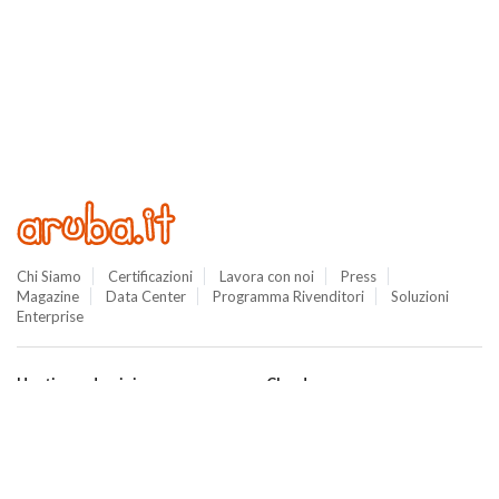
Chi Siamo
Certificazioni
Lavora con noi
Press
Magazine
Data Center
Programma Rivenditori
Soluzioni
Enterprise
Hosting e domini
Cloud
Hosting
Cloud VPS
WordPress
Cloud PRO
Domini
Jelastic Cloud