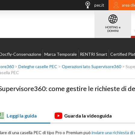
pec.it
area cli
HOSTING e
DOMINI
Docfly-Conservazione
Marca Temporale
RENTRI Smart
Certified Pla
sore360
>
Deleghe caselle PEC
>
Operazioni lato Supervisore360
>
Super
asella PEC
Supervisore360: come gestire le richieste di de
Leggi la guida
Guarda la videoguida
olare di una casella PEC di tipo Pro o Premium può
inviare una richiesta d