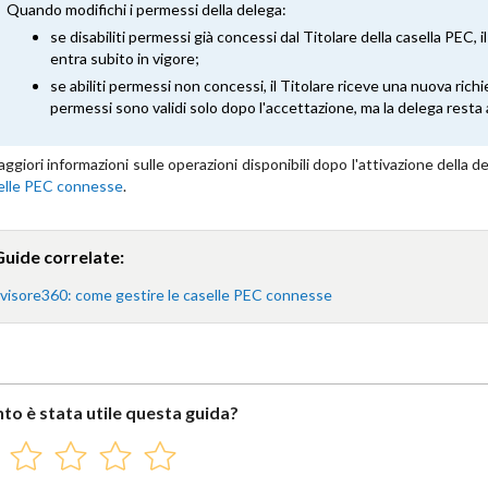
Quando modifichi i permessi della delega:
se disabiliti permessi già concessi dal Titolare della casella PEC, 
entra subito in vigore;
se abiliti permessi non concessi, il Titolare riceve una nuova rich
permessi sono validi solo dopo l'accettazione, ma la delega resta a
ggiori informazioni sulle operazioni disponibili dopo l'attivazione della d
selle PEC connesse
.
Guide correlate:
visore360: come gestire le caselle PEC connesse
to è stata utile questa guida?