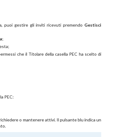
va, puoi gestire gli inviti ricevuti premendo
Gestisci
a
;
esta;
 permessi che il Titolare della casella PEC ha scelto di
lla PEC:
i richiedere o mantenere attivi. Il pulsante blu indica un
ato.