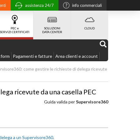
enti
assistenza 24/7
info commerciali
PEC e
SOLUZIONI
CLOUD
SERVIZI CERTIFICATI
DATA CENTER
tform
Pagamenti e fatture
Area clienti e account
visore360: come gestire le richieste di delega ricevute
lega ricevute da una casella PEC
Guida valida per
Supervisore360
i delega a un Supervisore360
.