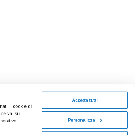
Accetta tutti
ati. I cookie di
TORNA SU
ure vai su
Personalizza
positivo.
enter
Programma Rivenditori
Soluzioni Enterprise