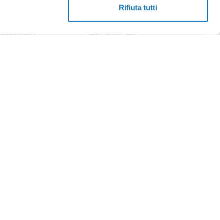
Rifiuta tutti
onnettività
Microsoft 365
bra
Termini e condizioni
asparenza tariffaria
Certificati SSL
bra
evolazioni per utenti
Pratiche.it
n disabilità Fibra
SMS