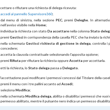
cettare o rifiutare una richiesta di delega ricevuta:
accedi al pannello Supervisore360
;
dal menu di sinistra, nella sezione
PEC
, premi
Deleghe
. In alternati
nell'avviso visibile nella
Home
;
individua la richiesta con stato
Da accettare
nella colonna
Stato deleg
premi
Gestisci
in corrispondenza della casella PEC che ha inviato la richi
nella schermata
Gestisci richiesta di gestione in delega
, controlla i
concedere;
accetta la clausola contrattuale selezionando l'apposita opzione;
premi
Rifiuta
per rifiutare la richiesta oppure
Accetta
per accettarla.
etti la richiesta, lo
Stato delega
passa a
Delegato
.
'accettazione puoi modificare i permessi concessi dal Titolare della case
premi il menu con i tre pallini accanto ad
Accedi
;
seleziona
Modifica
;
nella schermata
Modifica delega
, abilita o disabilita i permessi che vuo
permesso abilitato, mentre il pulsante nero indica un permesso disabilit