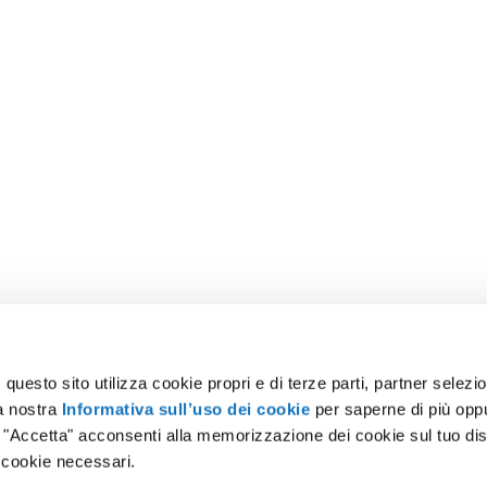
uesto sito utilizza cookie propri e di terze parti, partner selezion
la nostra
Informativa sull’uso dei cookie
per saperne di più opp
o "Accetta" acconsenti alla memorizzazione dei cookie sul tuo dis
 cookie necessari.
amo
Certificazioni
Lavora con noi
Press
Magazine
Data C