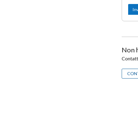
Non h
Contatta
CON