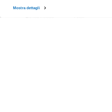
Mostra dettagli
Hosting e domini
Cloud
Hosting
Cloud VPS
WordPress
Cloud PRO
Domini
Jelastic Cloud
Email
Private Cloud
SuperSite
Hybrid Cloud
E-commerce
Database as a Service
Web Marketing
Cloud Backup
Termini e Condizioni
Cloud Object Storage
Aruba Drive
Cloud Monitoring
Domain Center
Termini e Condizioni