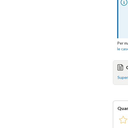
Per ma
le ca
Super
Quan