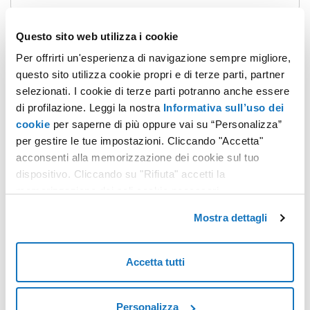
Torna su
Questo sito web utilizza i cookie
Guide correlate:
Per offrirti un'esperienza di navigazione sempre migliore,
questo sito utilizza cookie propri e di terze parti, partner
Come attivare la verifica in 2 passaggi PEC
selezionati. I cookie di terze parti potranno anche essere
Come cambiare la password di accesso alla PEC
di profilazione. Leggi la nostra
Informativa sull’uso dei
cookie
per saperne di più oppure vai su “Personalizza”
per gestire le tue impostazioni. Cliccando "Accetta"
acconsenti alla memorizzazione dei cookie sul tuo
dispositivo. Cliccando su "Rifiuta" accetti la
Quanto è stata utile questa guida?
memorizzazione dei soli cookie necessari.
Mostra dettagli
Accetta tutti
Personalizza