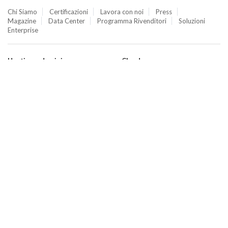
Chi Siamo
Certificazioni
Lavora con noi
Press
Magazine
Data Center
Programma Rivenditori
Soluzioni
Enterprise
Hosting e domini
Cloud
Hosting
Cloud VPS
WordPress
Cloud PRO
Domini
Jelastic Cloud
Email
Private Cloud
SuperSite
Hybrid Cloud
E-commerce
Database as a Service
Web Marketing
Cloud Backup
Termini e Condizioni
Cloud Object Storage
Aruba Drive
Cloud Monitoring
Domain Center
Termini e Condizioni