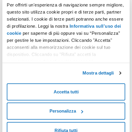
L'ordine sarà spedito entro le successive 24 ore.
Per offrirti un'esperienza di navigazione sempre migliore,
Riceverai un’email con il tracking per monitorare la
questo sito utilizza cookie propri e di terze parti, partner
spedizione.
selezionati. I cookie di terze parti potranno anche essere
Spedito/Da attivare
di profilazione. Leggi la nostra
Informativa sull’uso dei
L'ordine è stato spedito. Per monitorare la spedizione,
cookie
per saperne di più oppure vai su “Personalizza”
seleziona
Visualizza tracking spedizione
. Dopo aver
per gestire le tue impostazioni. Cliccando "Accetta"
ricevuto il dispositivo, attiva il certificato.
acconsenti alla memorizzazione dei cookie sul tuo
Da attivare
dispositivo. Cliccando su "Rifiuta" accetti la
Stato previsto per la Firma Remota. Attiva il certificato
dal link ricevuto via email.
memorizzazione dei soli cookie necessari.
Attivo
Mostra dettagli
Il certificato è attivo.
Se l'ordine è in convenzione, potresti visualizzare anche
Accetta tutti
gli stati
Attesa validazione
o
Spedito al Collegio.
In
caso di Attesa validazione, l’emissione della firma
dipende dalla validazione del Collegio o dell'Ordine
Provinciale.
Personalizza
Torna su
Rifiuta tutti