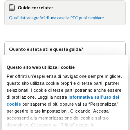
Guide correlate:
Quali dati anagrafici di una casella PEC puoi cambiare
Quanto è stata utile questa guida?
Questo sito web utilizza i cookie
Per offrirti un'esperienza di navigazione sempre migliore,
questo sito utilizza cookie propri e di terze parti, partner
selezionati. I cookie di terze parti potranno anche essere
di profilazione. Leggi la nostra
Informativa sull’uso dei
cookie
per saperne di più oppure vai su “Personalizza”
per gestire le tue impostazioni. Cliccando "Accetta"
Non hai trovato quello che cerchi?
acconsenti alla memorizzazione dei cookie sul tuo
dispositivo. Cliccando su "Rifiuta" accetti la
Contatta i nostri esperti, sono a tua disposizione.