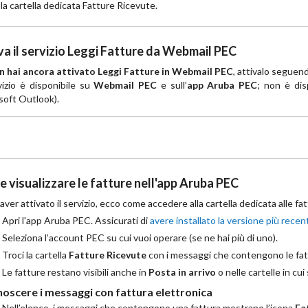
la cartella dedicata Fatture Ricevute.
va il servizio Leggi Fatture da Webmail PEC
n hai ancora attivato Leggi Fatture in Webmail PEC
, attivalo seguen
vizio è disponibile su
Webmail PEC
e sull’
app Aruba PEC
; non è dis
soft Outlook).
 visualizzare le fatture nell'app Aruba PEC
ver attivato il servizio, ecco come accedere alla cartella dedicata alle fat
Apri l'app Aruba PEC. Assicurati di
avere installato la versione più recen
Seleziona l’account PEC su cui vuoi operare (se ne hai più di uno).
Troci la cartella
Fatture Ricevute
con i messaggi che contengono le fatt
Le fatture restano visibili anche in
Posta in arrivo
o nelle cartelle in cui
noscere i messaggi con fattura elettronica
Nell’elenco, i messaggi che contengono una fattura mostrano l’icona
Fa