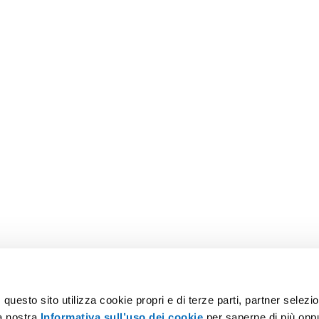
uesto sito utilizza cookie propri e di terze parti, partner selezion
la nostra
Informativa sull’uso dei cookie
per saperne di più opp