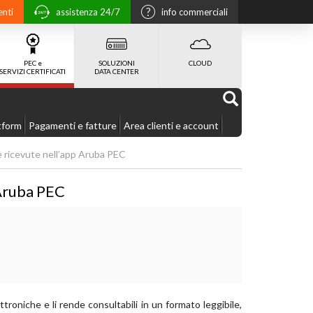
enti
assistenza 24/7
info commerciali
PEC e
SOLUZIONI
CLOUD
SERVIZI CERTIFICATI
DATA CENTER
tform
Pagamenti e fatture
Area clienti e account
e ricevute nell’app Aruba PEC
 Aruba PEC
oniche e li rende consultabili in un formato leggibile,