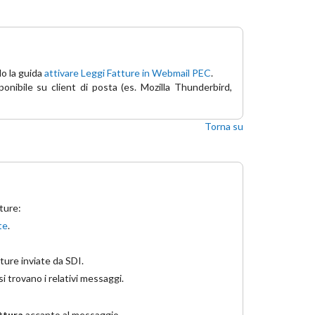
do la guida
attivare Leggi Fatture in Webmail PEC
.
ponibile su client di posta (es. Mozilla Thunderbird,
Torna su
ture:
te
.
ure inviate da SDI.
 si trovano i relativi messaggi.
ttura
accanto al messaggio.