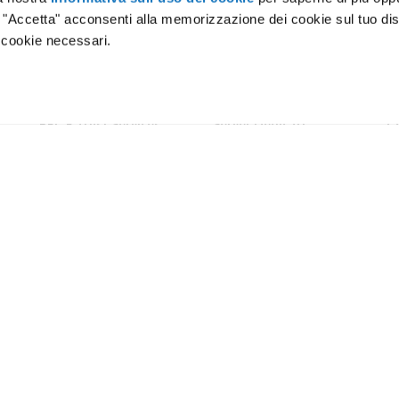
o "Accetta" acconsenti alla memorizzazione dei cookie sul tuo dis
 cookie necessari.
amo
Certificazioni
Lavora con noi
Press
Magazine
Data C
PEC E Trust Services
Server Dedicati
C
PEC
Baremetal e VDS
Fi
Fatturazione Elettronica
Network
Tr
Fi
SPID
Backup
Ag
Firma Digitale
Colocation
co
Conservazione Digitale
Crea il tuo progetto
Marche Temporali
Soluzioni su misura
Soluzioni personalizzate
Termini e condizioni
Partner e Rivenditori
Termini e Condizioni