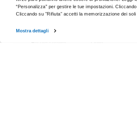
“Personalizza” per gestire le tue impostazioni. Cliccand
Cliccando su "Rifiuta" accetti la memorizzazione dei soli
Chi Si
Mostra dettagli
Hosting e domini
Cloud
Hosting
Cloud VPS
WordPress
Cloud PRO
Domini
Jelastic Cloud
Email
Private Cloud
SuperSite
Hybrid Cloud
E-commerce
Database as a Service
Web Marketing
Cloud Backup
Termini e Condizioni
Cloud Object Storage
Aruba Drive
Cloud Monitoring
Domain Center
Termini e Condizioni