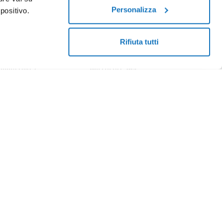
Personalizza
positivo.
enter
Programma Rivenditori
Soluzioni Enterprise
Rifiuta tutti
onnettività
Microsoft 365
bra
Termini e condizioni
asparenza tariffaria
Certificati SSL
bra
evolazioni per utenti
Pratiche.it
n disabilità Fibra
SMS