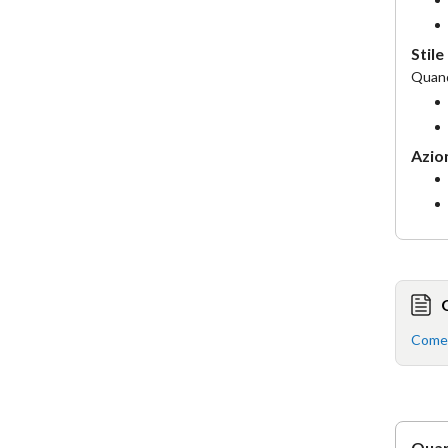
Stile
Quando
Azion
Come a
Quan