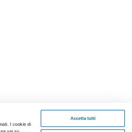
Accetta tutti
ati. I cookie di
TORNA SU
ure vai su