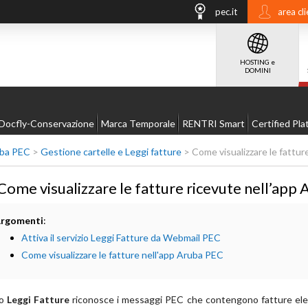
pec.it
area cli
HOSTING e
DOMINI
Docfly-Conservazione
Marca Temporale
RENTRI Smart
Certified Pla
ba PEC
>
Gestione cartelle e Leggi fatture
>
Come visualizzare le fattur
Come visualizzare le fatture ricevute nell’app
rgomenti
:
Attiva il servizio Leggi Fatture da Webmail PEC
Come visualizzare le fatture nell'app Aruba PEC
io
Leggi Fatture
riconosce i messaggi PEC che contengono fatture elettr