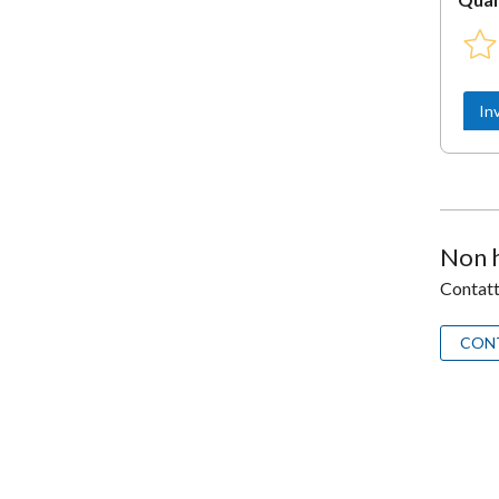
Non h
Contatta
CON