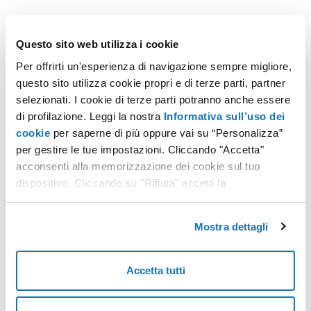
Questo sito web utilizza i cookie
Non hai trovato quello che cerchi?
Per offrirti un'esperienza di navigazione sempre migliore,
Contatta i nostri esperti, sono a tua disposizione.
questo sito utilizza cookie propri e di terze parti, partner
selezionati. I cookie di terze parti potranno anche essere
CONTATTACI
di profilazione. Leggi la nostra
Informativa sull’uso dei
cookie
per saperne di più oppure vai su “Personalizza”
per gestire le tue impostazioni. Cliccando "Accetta"
acconsenti alla memorizzazione dei cookie sul tuo
dispositivo. Cliccando su "Rifiuta" accetti la
memorizzazione dei soli cookie necessari.
Mostra dettagli
Accetta tutti