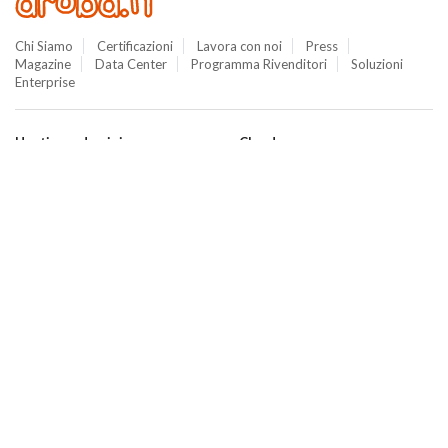
Chi Siamo
Certificazioni
Lavora con noi
Press
Magazine
Data Center
Programma Rivenditori
Soluzioni
Enterprise
Hosting e domini
Cloud
Hosting
Cloud VPS
WordPress
Cloud PRO
Domini
Jelastic Cloud
Email
Private Cloud
SuperSite
Hybrid Cloud
E-commerce
Database as a Service
Web Marketing
Cloud Backup
Termini e Condizioni
Cloud Object Storage
Aruba Drive
Cloud Monitoring
Domain Center
Termini e Condizioni