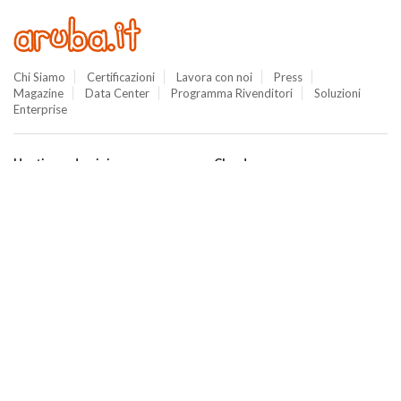
Chi Siamo
Certificazioni
Lavora con noi
Press
Magazine
Data Center
Programma Rivenditori
Soluzioni
Enterprise
Hosting e domini
Cloud
Hosting
Cloud VPS
WordPress
Cloud PRO
Domini
Jelastic Cloud
Email
Private Cloud
SuperSite
Hybrid Cloud
E-commerce
Database as a Service
Web Marketing
Cloud Backup
Termini e Condizioni
Cloud Object Storage
Aruba Drive
Cloud Monitoring
Domain Center