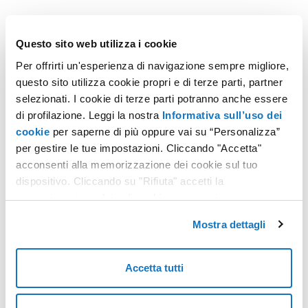
Questo sito web utilizza i cookie
Non hai trovato quello che cerchi?
Per offrirti un'esperienza di navigazione sempre migliore,
Contatta i nostri esperti, sono a tua disposizione.
questo sito utilizza cookie propri e di terze parti, partner
selezionati. I cookie di terze parti potranno anche essere
CONTATTACI
di profilazione. Leggi la nostra
Informativa sull’uso dei
cookie
per saperne di più oppure vai su “Personalizza”
per gestire le tue impostazioni. Cliccando "Accetta"
acconsenti alla memorizzazione dei cookie sul tuo
dispositivo. Cliccando su "Rifiuta" accetti la
memorizzazione dei soli cookie necessari.
Mostra dettagli
Accetta tutti