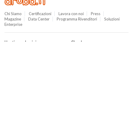
Chi Siamo
Certificazioni
Lavora con noi
Press
Magazine
Data Center
Programma Rivenditori
Soluzioni
Enterprise
Hosting e domini
Cloud
Hosting
Cloud VPS
WordPress
Cloud PRO
Domini
Jelastic Cloud
Email
Private Cloud
SuperSite
Hybrid Cloud
E-commerce
Database as a Service
Web Marketing
Cloud Backup
Termini e Condizioni
Cloud Object Storage
Aruba Drive
Cloud Monitoring
Domain Center
Termini e Condizioni