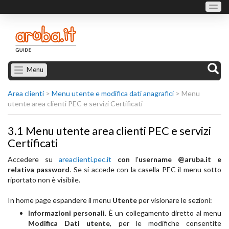
Menu
Area clienti
>
Menu utente e modifica dati anagrafici
>
Menu
utente area clienti PEC e servizi Certificati
3.1 Menu utente area clienti PEC e servizi
Certificati
Accedere su
areaclienti.pec.it
con
l'
username @aruba.it
e
relativa password
. Se si accede con la casella PEC il menu sotto
riportato non è visibile.
In home page espandere il menu
Utente
per visionare le sezioni:
Informazioni personali
. È un collegamento diretto al menu
Modifica Dati utente
, per le modifiche consentite