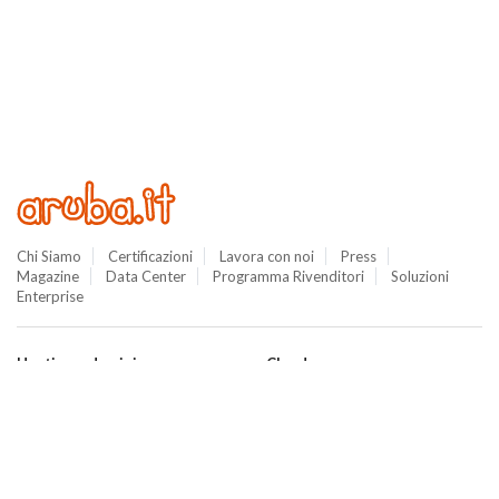
Chi Siamo
Certificazioni
Lavora con noi
Press
Magazine
Data Center
Programma Rivenditori
Soluzioni
Enterprise
Hosting e domini
Cloud
Hosting
Cloud VPS
WordPress
Cloud PRO
Domini
Jelastic Cloud
Email
Private Cloud