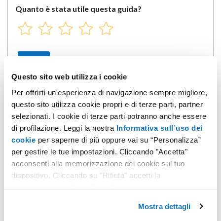
Quanto è stata utile questa guida?
Questo sito web utilizza i cookie
Per offrirti un'esperienza di navigazione sempre migliore,
questo sito utilizza cookie propri e di terze parti, partner
selezionati. I cookie di terze parti potranno anche essere
Non hai trovato quello che cerchi?
di profilazione. Leggi la nostra
Informativa sull’uso dei
cookie
per saperne di più oppure vai su “Personalizza”
Contatta i nostri esperti, sono a tua disposizione.
per gestire le tue impostazioni. Cliccando "Accetta"
acconsenti alla memorizzazione dei cookie sul tuo
CONTATTACI
dispositivo. Cliccando su "Rifiuta" accetti la
memorizzazione dei soli cookie necessari.
Mostra dettagli